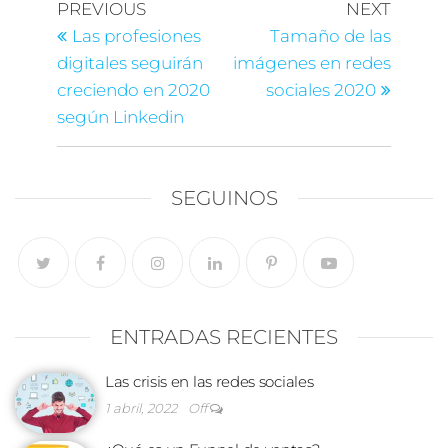
Navegación
Previous
Next
PREVIOUS
NEXT
Post
Post
de
Las profesiones
Tamaño de las
digitales seguirán
imágenes en redes
entradas
creciendo en 2020
sociales 2020
según Linkedin
SEGUINOS
ENTRADAS RECIENTES
Las crisis en las redes sociales
1 abril, 2022
Off